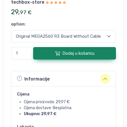
techbox-store
29
,
97
€
option
:
Dodaj u košaricu
Informacije
Cijena
Cijena proizvoda:
29,97
€
Cijena dostave: Besplatna
Ukupno:
29,97
€
Lokacija