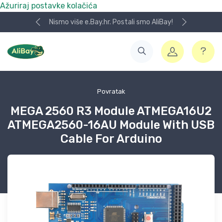
Ažuriraj postavke kolačića
Nismo više e.Bay.hr. Postali smo AliBay!
Povratak
MEGA 2560 R3 Module ATMEGA16U2
ATMEGA2560-16AU Module With USB
Cable For Arduino