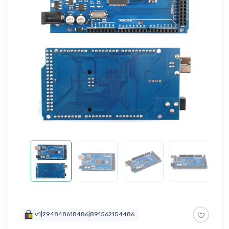
v1|294848618486|891562154486