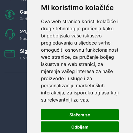
Mi koristimo kolačiće
Garancija u povrat novaca
Jednostavno pravilo: Roba za novac
Ova web stranica koristi kolačiće i
druge tehnologije praćenja kako
24/7 odlična podrška
bi poboljšala vaše iskustvo
Naši agenti uvijek na raspolaganju
pregledavanja u sljedeće svrhe:
omogućiti osnovnu funkcionalnost
Sigurno obročno plaćanje
web stranice
,
za pružanje boljeg
Do 24 rata bez kamata
iskustva na web stranici
,
za
mjerenje vašeg interesa za naše
proizvode i usluge i za
personalizaciju marketinških
interakcija
,
za isporuku oglasa koji
su relevantniji za vas
.
Slažem se
Odbijam