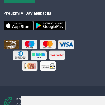
Preuzmi AliBay aplikaciju
Brza i sigurna dostava
Već za nekoliko dana kod vas