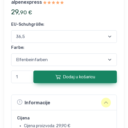
alpenexpress
29
,
90
€
EU-Schuhgröße
:
Farbe
:
Dodaj u košaricu
Informacije
Cijena
Cijena proizvoda:
29,90
€