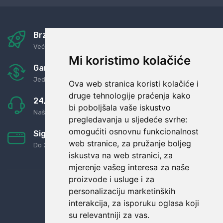
Brza i sigurna dostava
Već za nekoliko dana kod vas
Mi koristimo kolačiće
Garancija u povrat novaca
Jednostavno pravilo: Roba za novac
Ova web stranica koristi kolačiće i
druge tehnologije praćenja kako
24/7 odlična podrška
bi poboljšala vaše iskustvo
Naši agenti uvijek na raspolaganju
pregledavanja u sljedeće svrhe:
omogućiti osnovnu funkcionalnost
Sigurno obročno plaćanje
web stranice
,
za pružanje boljeg
Do 24 rata bez kamata
iskustva na web stranici
,
za
mjerenje vašeg interesa za naše
proizvode i usluge i za
personalizaciju marketinških
interakcija
,
za isporuku oglasa koji
su relevantniji za vas
.