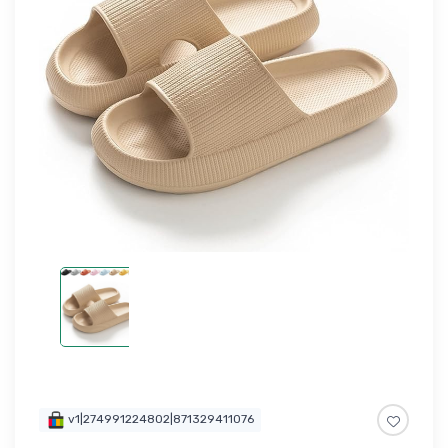
v1|274991224802|871329411076