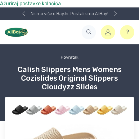
Ažuriraj postavke kolačića
Nismo više e.Bay.hr. Postali smo AliBay!
Povratak
Calish Slippers Mens Womens
Cozislides Original Slippers
Cloudyzz Slides